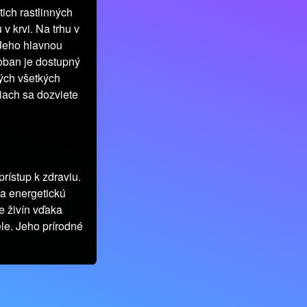
ich rastlinných
v krvi. Na trhu v
 Jeho hlavnou
coban je dostupný
ých všetkých
tiach sa dozviete
rístup k zdraviu.
na energetickú
e živín vďaka
le. Jeho prírodné