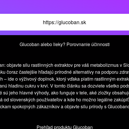
https://glucoban.sk
Glucoban alebo lieky? Porovnanie účinnosti
n: objavte silu rastlinných extraktov pre váš metabolizmus v S
ku čoraz častejšie hľadajú prírodné alternatívy na podporu zdra
h – ide o výživový doplnok, ktorý vďaka piatim rastlinným ext
anú hladinu cukru v krvi. V tomto článku sa dozviete všetko pod
é sú jeho hlavné výhody, ako funguje v tele, aké zložky obsahuje
á od slovenských používateľov a kde ho možno legálne zakúpiť. 
síckam spokojných zákazníkov a objavte silu prírody s Glucoban
Prehľad produktu Glucoban