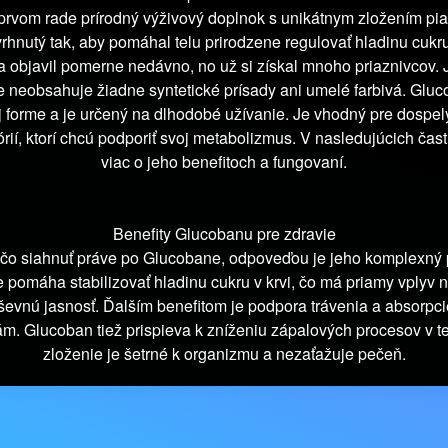
prvom rade prírodný výživový doplnok s unikátnym zložením piat
vrhnutý tak, aby pomáhal telu prirodzene regulovať hladinu cukru 
 objavil pomerne nedávno, no už si získal mnoho priaznivcov.
e neobsahuje žiadne syntetické prísady ani umelé farbivá. Glu
j forme a je určený na dlhodobé užívanie. Je vhodný pre dospel
ií, ktorí chcú podporiť svoj metabolizmus. V nasledujúcich čas
viac o jeho benefitoch a fungovaní.
Benefity Glucobanu pre zdravie
ečo siahnuť práve po Glucobane, odpoveďou je jeho komplexný p
 pomáha stabilizovať hladinu cukru v krvi, čo má priamy vplyv 
ševnú jasnosť. Ďalším benefitom je podpora trávenia a absorpci
ám. Glucoban tiež prispieva k zníženiu zápalových procesov v te
zloženie je šetrné k organizmu a nezaťažuje pečeň.