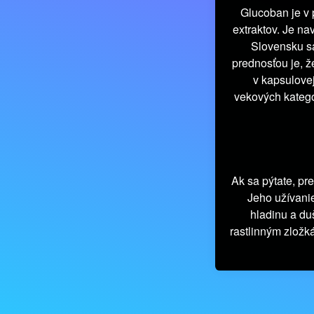
Glucoban je v 
extraktov. Je na
Slovensku sa
prednosťou je, ž
v kapsulove
vekových kategór
Ak sa pýtate, pr
Jeho užívanie
hladinu a du
rastlinným zložk