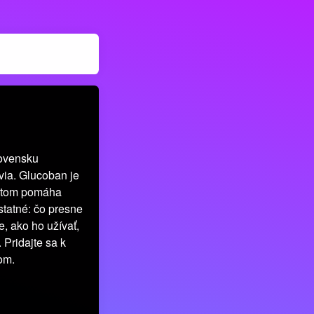
lovensku
via. Glucoban je
raktom pomáha
statné: čo presne
, ako ho užívať,
Pridajte sa k
om.